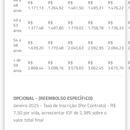
R$
R$
R$
R$
R$
48
1.171,13
1.264,92
1.461,50
1.495,31
1.476,22
1
anos
49 a
R$
R$
R$
R$
R$
53
1.377,48
1.487,80
1.719,02
1.758,78
1.736,33
1
anos
54 a
R$
R$
R$
R$
R$
58
1.639,20
1.770,48
2.045,63
2.092,95
2.066,23
2
anos
+ de
R$
R$
R$
R$
R$
59
2.868,44
3.098,16
3.579,65
3.662,45
3.615,70
3
anos
OPCIONAL - (REEMBOLSO ESPECÍFICO)
Janeiro 2025 - Taxa de Inscrição: (Por Contrato) - R$
7,50 por vida, acrescentar IOF de 2,38% sobre o
valor total final