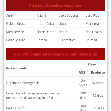
Relação de Operadoras Congêneres
Amil
Allianz
Caixa Seguros
Care Plus
Golden Cross
Intermédica
Lincx
Marítima
Mediservice
Notre Dame
Omint
One Health
Porto Seguro
Sompo
Sul américa
Unimed
Plano Ambulatorial e Hospitalar com Obstetrícia
Prazo
Procedimento
ANS
Bradesco
24
Urgência e Emergência
24 horas
horas
Consultas e Exames simples que não
180
15 dias
necessitam de autorização prévia
dias
300
Parto a termo
300 dias
dias