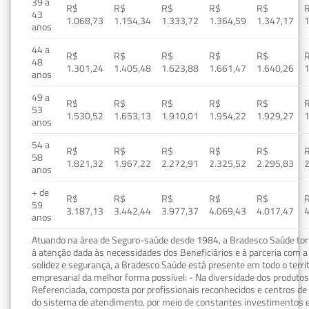
39 a
R$
R$
R$
R$
R$
43
1.068,73
1.154,34
1.333,72
1.364,59
1.347,17
1
anos
44 a
R$
R$
R$
R$
R$
48
1.301,24
1.405,48
1.623,88
1.661,47
1.640,26
1
anos
49 a
R$
R$
R$
R$
R$
53
1.530,52
1.653,13
1.910,01
1.954,22
1.929,27
1
anos
54 a
R$
R$
R$
R$
R$
58
1.821,32
1.967,22
2.272,91
2.325,52
2.295,83
2
anos
+ de
R$
R$
R$
R$
R$
59
3.187,13
3.442,44
3.977,37
4.069,43
4.017,47
4
anos
Atuando na área de Seguro-saúde desde 1984, a Bradesco Saúde torn
à atenção dada às necessidades dos Beneficiários e à parceria com a 
solidez e segurança, a Bradesco Saúde está presente em todo o terri
empresarial da melhor forma possível: - Na diversidade dos produto
Referenciada, composta por profissionais reconhecidos e centros de
do sistema de atendimento, por meio de constantes investimentos e