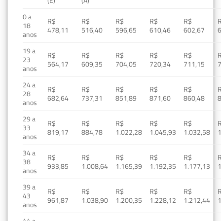
(E)
(A)
0 a
R$
R$
R$
R$
R$
18
478,11
516,40
596,65
610,46
602,67
anos
19 a
R$
R$
R$
R$
R$
23
564,17
609,35
704,05
720,34
711,15
anos
24 a
R$
R$
R$
R$
R$
28
682,64
737,31
851,89
871,60
860,48
anos
29 a
R$
R$
R$
R$
R$
33
819,17
884,78
1.022,28
1.045,93
1.032,58
1
anos
34 a
R$
R$
R$
R$
R$
38
933,85
1.008,64
1.165,39
1.192,35
1.177,13
1
anos
39 a
R$
R$
R$
R$
R$
43
961,87
1.038,90
1.200,35
1.228,12
1.212,44
1
anos
44 a