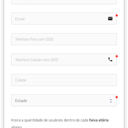
email
icon-ph
call
Insira a quantidade de usuários dentro de cada 
faixa etária 
abaixo.