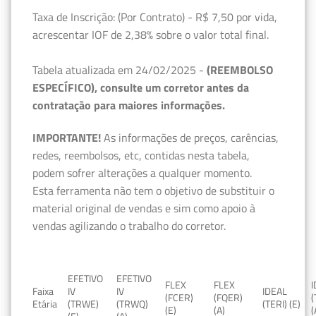
Taxa de Inscrição: (Por Contrato) - R$ 7,50 por vida,
acrescentar IOF de 2,38% sobre o valor total final.
Tabela atualizada em 24/02/2025 -
(REEMBOLSO
ESPECÍFICO), consulte um corretor antes da
contratação para maiores informações.
IMPORTANTE!
As informações de preços, carências,
redes, reembolsos, etc, contidas nesta tabela,
podem sofrer alterações a qualquer momento.
Esta ferramenta não tem o objetivo de substituir o
material original de vendas e sim como apoio à
vendas agilizando o trabalho do corretor.
EFETIVO
EFETIVO
FLEX
FLEX
Faixa
IV
IV
IDEAL
(FCER)
(FQER)
(
Etária
(TRWE)
(TRWQ)
(TERI) (E)
(E)
(A)
(