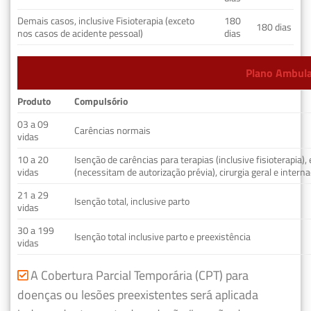
Demais casos, inclusive Fisioterapia (exceto
180
180 dias
nos casos de acidente pessoal)
dias
Plano Ambulat
Produto
Compulsório
03 a 09
Carências normais
vidas
10 a 20
Isenção de carências para terapias (inclusive fisioterapia)
vidas
(necessitam de autorização prévia), cirurgia geral e interna
21 a 29
Isenção total, inclusive parto
vidas
30 a 199
Isenção total inclusive parto e preexistência
vidas
A Cobertura Parcial Temporária (CPT) para
doenças ou lesões preexistentes será aplicada