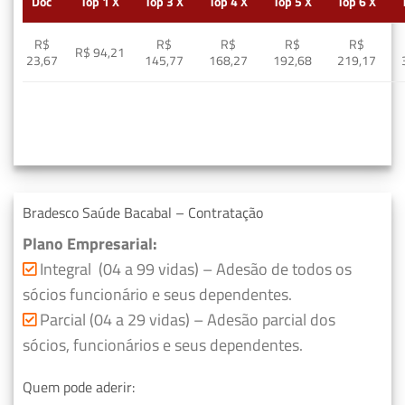
Doc
Top 1 X
Top 3 X
Top 4 X
Top 5 X
Top 6 X
R$
R$
R$
R$
R$
R$ 94,21
23,67
145,77
168,27
192,68
219,17
Bradesco Saúde Bacabal – Contratação
Plano Empresarial:
Integral (04 a 99 vidas) – Adesão de todos os
sócios funcionário e seus dependentes.
Parcial (04 a 29 vidas) – Adesão parcial dos
sócios, funcionários e seus dependentes.
Quem pode aderir: