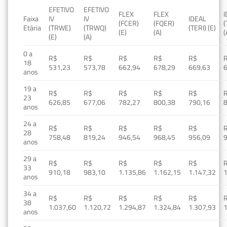
EFETIVO
EFETIVO
FLEX
FLEX
Faixa
IV
IV
IDEAL
(FCER)
(FQER)
(
Etária
(TRWE)
(TRWQ)
(TERI) (E)
(E)
(A)
(
(E)
(A)
0 a
R$
R$
R$
R$
R$
18
531,23
573,78
662,94
678,29
669,63
anos
19 a
R$
R$
R$
R$
R$
23
626,85
677,06
782,27
800,38
790,16
anos
24 a
R$
R$
R$
R$
R$
28
758,48
819,24
946,54
968,45
956,09
anos
29 a
R$
R$
R$
R$
R$
33
910,18
983,10
1.135,86
1.162,15
1.147,32
1
anos
34 a
R$
R$
R$
R$
R$
38
1.037,60
1.120,72
1.294,87
1.324,84
1.307,93
1
anos