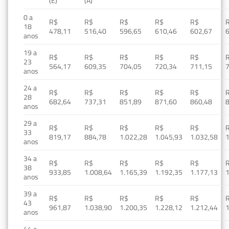
(E)
(A)
0 a
R$
R$
R$
R$
R$
18
478,11
516,40
596,65
610,46
602,67
anos
19 a
R$
R$
R$
R$
R$
23
564,17
609,35
704,05
720,34
711,15
anos
24 a
R$
R$
R$
R$
R$
28
682,64
737,31
851,89
871,60
860,48
anos
29 a
R$
R$
R$
R$
R$
33
819,17
884,78
1.022,28
1.045,93
1.032,58
1
anos
34 a
R$
R$
R$
R$
R$
38
933,85
1.008,64
1.165,39
1.192,35
1.177,13
1
anos
39 a
R$
R$
R$
R$
R$
43
961,87
1.038,90
1.200,35
1.228,12
1.212,44
1
anos
44 a