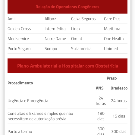
Relação de Operadoras Congêneres
Amil
Allianz
Caixa Seguros
Care Plus
Golden Cross
Intermédica
Lincx
Marítima
Mediservice
Notre Dame
Omint
One Health
Porto Seguro
Sompo
Sul américa
Unimed
Plano Ambulatorial e Hospitalar com Obstetrícia
Prazo
Procedimento
ANS
Bradesco
24
Urgência e Emergência
24 horas
horas
Consultas e Exames simples que não
180
15 dias
necessitam de autorização prévia
dias
300
Parto a termo
300 dias
dias