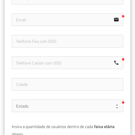
email
icon-ph
call
Insira a quantidade de usuários dentro de cada 
faixa etária 
abaixo.