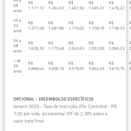
R$
R$
R$
R$
R$
48
1.171,13
1.264,92
1.461,50
1.495,31
1.476,22
1
anos
49 a
R$
R$
R$
R$
R$
53
1.377,48
1.487,80
1.719,02
1.758,78
1.736,33
1
anos
54 a
R$
R$
R$
R$
R$
58
1.639,20
1.770,48
2.045,63
2.092,95
2.066,23
2
anos
+ de
R$
R$
R$
R$
R$
59
2.868,44
3.098,16
3.579,65
3.662,45
3.615,70
3
anos
OPCIONAL - (REEMBOLSO ESPECÍFICO)
Janeiro 2025 - Taxa de Inscrição: (Por Contrato) - R$
7,50 por vida, acrescentar IOF de 2,38% sobre o
valor total final