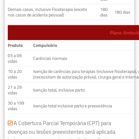
Demais casos, inclusive Fisioterapia (exceto
180
180 dias
nos casos de acidente pessoal)
dias
Plano Ambulat
Produto
Compulsório
03 a 09
Carências normais
vidas
10 a 20
Isenção de carências para terapias (inclusive fisioterapia)
vidas
(necessitam de autorização prévia), cirurgia geral e interna
21 a 29
Isenção total, inclusive parto
vidas
30 a 199
Isenção total inclusive parto e preexistência
vidas
A Cobertura Parcial Temporária (CPT) para
doenças ou lesões preexistentes será aplicada