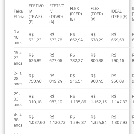
EFETIVO
EFETIVO
FLEX
FLEX
Faixa
IV
IV
IDEAL
(FCER)
(FQER)
(
Etária
(TRWE)
(TRWQ)
(TERI) (E)
(E)
(A)
(
(E)
(A)
0 a
R$
R$
R$
R$
R$
18
531,23
573,78
662,94
678,29
669,63
anos
19 a
R$
R$
R$
R$
R$
23
626,85
677,06
782,27
800,38
790,16
anos
24 a
R$
R$
R$
R$
R$
28
758,48
819,24
946,54
968,45
956,09
anos
29 a
R$
R$
R$
R$
R$
33
910,18
983,10
1.135,86
1.162,15
1.147,32
1
anos
34 a
R$
R$
R$
R$
R$
38
1.037,60
1.120,72
1.294,87
1.324,84
1.307,93
1
anos