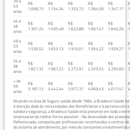
39 a
R$
R$
R$
R$
R$
43
1.068,73
1.154,34
1.333,72
1.364,59
1.347,17
1
anos
44 a
R$
R$
R$
R$
R$
48
1.301,24
1.405,48
1.623,88
1.661,47
1.640,26
1
anos
49 a
R$
R$
R$
R$
R$
53
1.530,52
1.653,13
1.910,01
1.954,22
1.929,27
1
anos
54 a
R$
R$
R$
R$
R$
58
1.821,32
1.967,22
2.272,91
2.325,52
2.295,83
2
anos
+ de
R$
R$
R$
R$
R$
59
3.187,13
3.442,44
3.977,37
4.069,43
4.017,47
4
anos
Atuando na área de Seguro-saúde desde 1984, a Bradesco Saúde torn
à atenção dada às necessidades dos Beneficiários e à parceria com a 
solidez e segurança, a Bradesco Saúde está presente em todo o terri
empresarial da melhor forma possível: - Na diversidade dos produto
Referenciada, composta por profissionais reconhecidos e centros de
do sistema de atendimento, por meio de constantes investimentos e