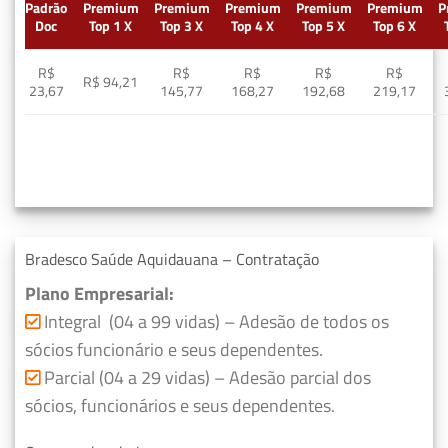
Padrão
Premium
Premium
Premium
Premium
Premium
P
Doc
Top 1 X
Top 3 X
Top 4 X
Top 5 X
Top 6 X
R$
R$
R$
R$
R$
R$ 94,21
23,67
145,77
168,27
192,68
219,17
Bradesco Saúde Aquidauana – Contratação
Plano Empresarial:
Integral (04 a 99 vidas) – Adesão de todos os
sócios funcionário e seus dependentes.
Parcial (04 a 29 vidas) – Adesão parcial dos
sócios, funcionários e seus dependentes.