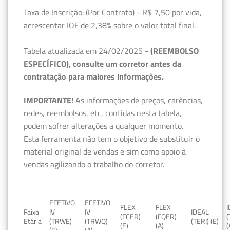
Taxa de Inscrição: (Por Contrato) - R$ 7,50 por vida,
acrescentar IOF de 2,38% sobre o valor total final.
Tabela atualizada em 24/02/2025 -
(REEMBOLSO
ESPECÍFICO), consulte um corretor antes da
contratação para maiores informações.
IMPORTANTE!
As informações de preços, carências,
redes, reembolsos, etc, contidas nesta tabela,
podem sofrer alterações a qualquer momento.
Esta ferramenta não tem o objetivo de substituir o
material original de vendas e sim como apoio à
vendas agilizando o trabalho do corretor.
EFETIVO
EFETIVO
FLEX
FLEX
Faixa
IV
IV
IDEAL
(FCER)
(FQER)
(
Etária
(TRWE)
(TRWQ)
(TERI) (E)
(E)
(A)
(