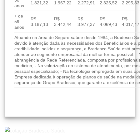
58
1.821,32
1.967,22
2.272,91
2.325,52
2.295,83
anos
+ de
R$
R$
R$
R$
R$
59
3.187,13
3.442,44
3.977,37
4.069,43
4.017,47
anos
Atuando na área de Seguro-saúde desde 1984, a Bradesco Saúd
devido à atenção dada às necessidades dos Beneficiários e à 
credibilidade, solidez e segurança, a Bradesco Saúde está pres
atender ao segmento empresarial da melhor forma possível: - 
abrangência da Rede Referenciada, composta por profissionai
medicina; - Na valorização do sistema de atendimento, por me
pessoal especializado; - Na tecnologia empregada em suas ope
Empresa dedicada à operação de planos de saúde na modalida
segurança do Grupo Bradesco, que garante a excelência de se