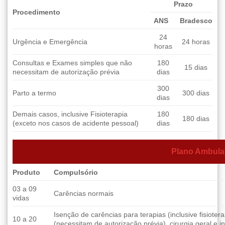
Prazo
Procedimento
ANS
Bradesco
24
Urgência e Emergência
24 horas
horas
Consultas e Exames simples que não
180
15 dias
necessitam de autorização prévia
dias
300
Parto a termo
300 dias
dias
Demais casos, inclusive Fisioterapia
180
180 dias
(exceto nos casos de acidente pessoal)
dias
Plano Ambulat
Produto
Compulsório
03 a 09
Carências normais
vidas
Isenção de carências para terapias (inclusive fisioter
10 a 20
(necessitam de autorização prévia), cirurgia geral e 