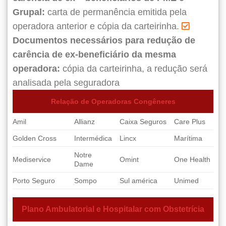
Grupal:
carta de permanência emitida pela
operadora anterior e cópia da carteirinha.
Documentos necessários para redução de
carência de ex-beneficiário da mesma
operadora:
cópia da carteirinha, a redução será
analisada pela seguradora
Relação de Operadoras Congêneres
Amil
Allianz
Caixa Seguros
Care Plus
Golden Cross
Intermédica
Lincx
Marítima
Notre
Mediservice
Omint
One Health
Dame
Porto Seguro
Sompo
Sul américa
Unimed
Plano Ambulatorial e Hospitalar com Obstetrícia