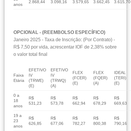
2.868,44
3.098,16
3.579,65
3.662,45
3.615,70
anos
OPCIONAL - (REEMBOLSO ESPECÍFICO)
Janeiro 2025 - Taxa de Inscrição: (Por Contrato) -
R$ 7,50 por vida, acrescentar IOF de 2,38% sobre
o valor total final
EFETIVO
EFETIVO
FLEX
FLEX
IDEAL
Faixa
IV
IV
(FCER)
(FQER)
(TERI)
Etária
(TRWE)
(TRWQ)
(E)
(A)
(E)
(E)
(A)
0 a
R$
R$
R$
R$
R$
18
531,23
573,78
662,94
678,29
669,63
anos
19 a
R$
R$
R$
R$
R$
23
626,85
677,06
782,27
800,38
790,16
anos