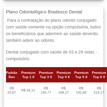
Plano Odontológico Bradesco Dental
Para a contratação do plano odonto conjugado
com saúde somente na opção compulsória, todos
os beneficiários que aderirem ao saúde deverão
também aderir ao odonto.
Dental conjugado com saúde de 03 a 29 vidas -
compulsório.
Padrão
Premium
Premium
Premium
Premium
Premium
Doc
Top 1 X
Top 3 X
Top 4 X
Top 5 X
Top 6 X
R$
R$
R$
R$
R$
R$ 94,21
23,67
145,77
168,27
192,68
219,17