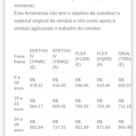
momento.
Esta ferramenta não tem o objetivo de substituir o
material original de vendas e sim como apoio à
vendas agilizando o trabalho do corretor.
EFETIVO
EFETIVO
FLEX
FLEX
IDEAL
Faixa
IV
IV
(FCER)
(FQER)
(TERI)
Etária
(TRWE)
(TRWQ)
(E)
(A)
(E)
(E)
(A)
0 a
R$
R$
R$
R$
R$
18
478,11
516,40
596,65
610,46
602,67
anos
19 a
R$
R$
R$
R$
R$
23
564,17
609,35
704,05
720,34
711,15
anos
24 a
R$
R$
R$
R$
R$
28
682,64
737,31
851,89
871,60
860,48
anos