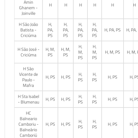
Amin
H
H
H
H
H
H
Ghanem -
Joinville
H São João
H,
H,
H,
H,
Batista -
PA,
PA,
PA,
PA,
H, PA, PS
H, PA,
Criciúma
PS
PS
PS
PS
H,
H,
H São José -
H, M,
H, M,
M,
M,
H, M, PS
H, M,
Criciúma
PS
PS
PS
PS
H São
Vicente de
H,
H,
H, PS
H, PS
H, PS
H, P
Paulo -
PS
PS
Mafra
H Sta Isabel
H,
H,
H, PS
H, PS
H, PS
H, P
- Blumenau
PS
PS
HC
Balneario
H,
H,
Camboriu -
H, PS
H, PS
H, PS
H, P
PS
PS
Balneário
Camboriú