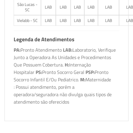
São Lucas -
LAB
LAB
LAB
LAB
LAB
LA
SC
Vielabb - SC
LAB
LAB
LAB
LAB
LAB
LA
Legenda de Atendimentos
PA:
Pronto Atendimento
LAB:
Laboratorio, Verifique
Junto a Operadora As Unidades e Procedimentos
Que Possuem Cobertura.
H:
Internação
Hospitalar
PS:
Pronto Socorro Geral
PSP:
Pronto
Socorro Infantil E/Ou Pediatrico.
M:
Maternidade
: Possui atendimento, porém a
operadora/seguradora não divulga quais tipos de
atendimento são oferecidos