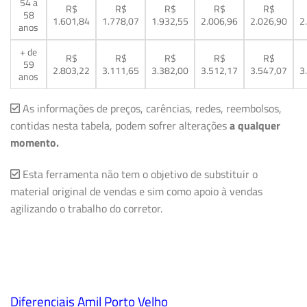
54 a
R$
R$
R$
R$
R$
58
1.601,84
1.778,07
1.932,55
2.006,96
2.026,90
2
anos
+ de
R$
R$
R$
R$
R$
59
2.803,22
3.111,65
3.382,00
3.512,17
3.547,07
3
anos
As informações de preços, carências, redes, reembolsos,
contidas nesta tabela, podem sofrer alterações
a qualquer
momento.
Esta ferramenta não tem o objetivo de substituir o
material original de vendas e sim como apoio à vendas
agilizando o trabalho do corretor.
Diferenciais Amil Porto Velho