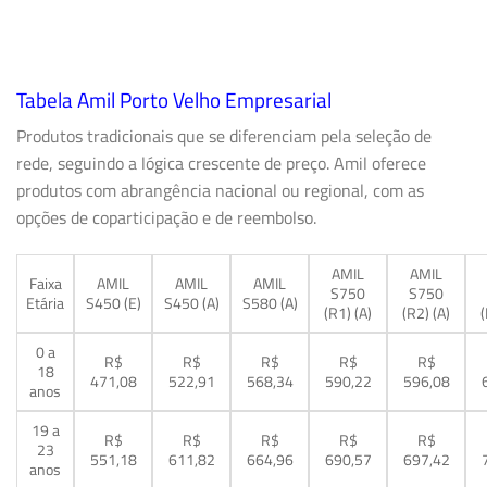
Tabela Amil Porto Velho Empresarial
Produtos tradicionais que se diferenciam pela seleção de
rede, seguindo a lógica crescente de preço. Amil oferece
produtos com abrangência nacional ou regional, com as
opções de coparticipação e de reembolso.
AMIL
AMIL
Faixa
AMIL
AMIL
AMIL
S750
S750
Etária
S450 (E)
S450 (A)
S580 (A)
(R1) (A)
(R2) (A)
(
0 a
R$
R$
R$
R$
R$
18
471,08
522,91
568,34
590,22
596,08
anos
19 a
R$
R$
R$
R$
R$
23
551,18
611,82
664,96
690,57
697,42
anos