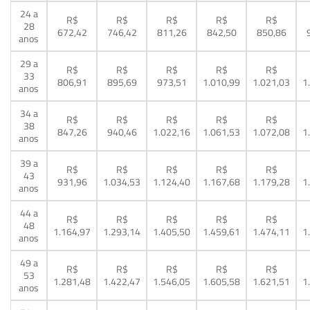
24 a
R$
R$
R$
R$
R$
28
672,42
746,42
811,26
842,50
850,86
anos
29 a
R$
R$
R$
R$
R$
33
806,91
895,69
973,51
1.010,99
1.021,03
1
anos
34 a
R$
R$
R$
R$
R$
38
847,26
940,46
1.022,16
1.061,53
1.072,08
1
anos
39 a
R$
R$
R$
R$
R$
43
931,96
1.034,53
1.124,40
1.167,68
1.179,28
1
anos
44 a
R$
R$
R$
R$
R$
48
1.164,97
1.293,14
1.405,50
1.459,61
1.474,11
1
anos
49 a
R$
R$
R$
R$
R$
53
1.281,48
1.422,47
1.546,05
1.605,58
1.621,51
1
anos