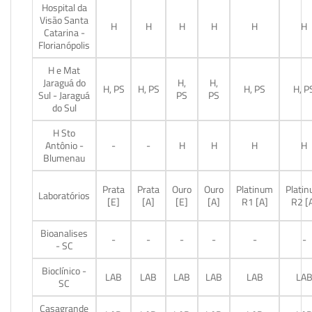
Hospital da
Visão Santa
H
H
H
H
H
H
Catarina -
Florianópolis
H e Mat
Jaraguá do
H,
H,
H, PS
H, PS
H, PS
H, P
Sul - Jaraguá
PS
PS
do Sul
H Sto
Antônio -
-
-
H
H
H
H
Blumenau
Prata
Prata
Ouro
Ouro
Platinum
Plati
Laboratórios
[E]
[A]
[E]
[A]
R1 [A]
R2 [
Bioanalises
-
-
-
-
-
-
- SC
Bioclínico -
LAB
LAB
LAB
LAB
LAB
LA
SC
Casagrande