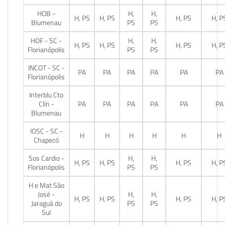
HOB -
H,
H,
H, PS
H, PS
H, PS
H, P
Blumenau
PS
PS
HOF - SC -
H,
H,
H, PS
H, PS
H, PS
H, P
Florianópolis
PS
PS
INCOT - SC -
PA
PA
PA
PA
PA
PA
Florianópolis
Interblu Cto
Clín -
PA
PA
PA
PA
PA
PA
Blumenau
IOSC - SC -
H
H
H
H
H
H
Chapecó
Sos Cardio -
H,
H,
H, PS
H, PS
H, PS
H, P
Florianópolis
PS
PS
H e Mat São
José -
H,
H,
H, PS
H, PS
H, PS
H, P
Jaraguá do
PS
PS
Sul