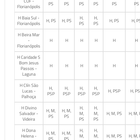
COF -
PS
PS
PS
PS
PS
PS
Florianópolis
H Baia Sul -
H,
H,
H, PS
H, PS
H, PS
H, P
Florianópolis
PS
PS
H Beira Mar
-
H
H
H
H
H
H
Florianópolis
H Caridade S
Bom Jesus
H
H
H
H
H
H
Passos -
Laguna
H Clín São
H,
H,
H,
H,
Lucas -
H, PSP
H, P
PSP
PSP
PSP
PSP
Palhoça
H Divino
H,
H,
H, M,
H, M,
Salvador -
M,
M,
H, M, PS
H, M,
PS
PS
Videira
PS
PS
H Dona
H,
H,
H, M,
H, M,
Helena -
M,
M,
H, M, PS
H, M,
PS
PS