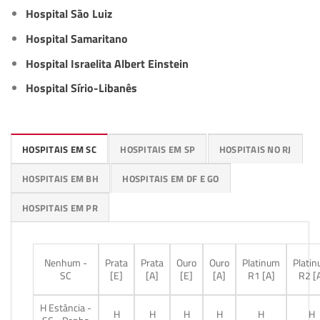
Hospital São Luiz
Hospital Samaritano
Hospital Israelita Albert Einstein
Hospital Sírio-Libanês
HOSPITAIS EM SC
HOSPITAIS EM SP
HOSPITAIS NO RJ
HOSPITAIS EM BH
HOSPITAIS EM DF E GO
HOSPITAIS EM PR
Nenhum -
Prata
Prata
Ouro
Ouro
Platinum
Plati
SC
[E]
[A]
[E]
[A]
R1 [A]
R2 [
H Estância -
H
H
H
H
H
H