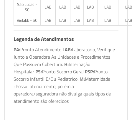
São Lucas -
LAB
LAB
LAB
LAB
LAB
LA
SC
Vielabb - SC
LAB
LAB
LAB
LAB
LAB
LA
Legenda de Atendimentos
PA:
Pronto Atendimento
LAB:
Laboratorio, Verifique
Junto a Operadora As Unidades e Procedimentos
Que Possuem Cobertura.
H:
Internação
Hospitalar
PS:
Pronto Socorro Geral
PSP:
Pronto
Socorro Infantil E/Ou Pediatrico.
M:
Maternidade
: Possui atendimento, porém a
operadora/seguradora não divulga quais tipos de
atendimento são oferecidos