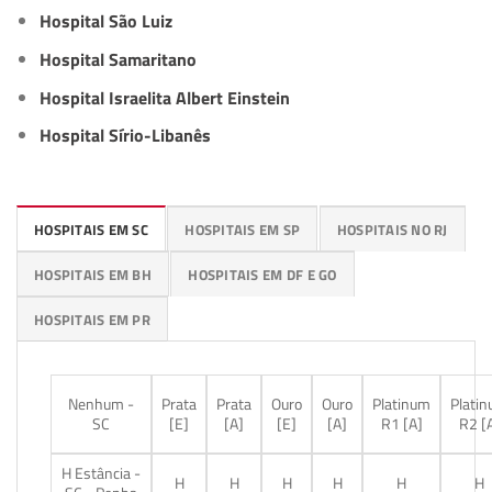
Hospital São Luiz
Hospital Samaritano
Hospital Israelita Albert Einstein
Hospital Sírio-Libanês
HOSPITAIS EM SC
HOSPITAIS EM SP
HOSPITAIS NO RJ
HOSPITAIS EM BH
HOSPITAIS EM DF E GO
HOSPITAIS EM PR
Nenhum -
Prata
Prata
Ouro
Ouro
Platinum
Plati
SC
[E]
[A]
[E]
[A]
R1 [A]
R2 [
H Estância -
H
H
H
H
H
H