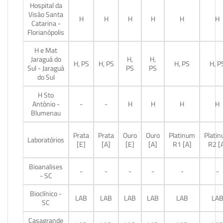
Hospital da
Visão Santa
H
H
H
H
H
H
Catarina -
Florianópolis
H e Mat
Jaraguá do
H,
H,
H, PS
H, PS
H, PS
H, P
Sul - Jaraguá
PS
PS
do Sul
H Sto
Antônio -
-
-
H
H
H
H
Blumenau
Prata
Prata
Ouro
Ouro
Platinum
Plati
Laboratórios
[E]
[A]
[E]
[A]
R1 [A]
R2 [
Bioanalises
-
-
-
-
-
-
- SC
Bioclínico -
LAB
LAB
LAB
LAB
LAB
LA
SC
Casagrande