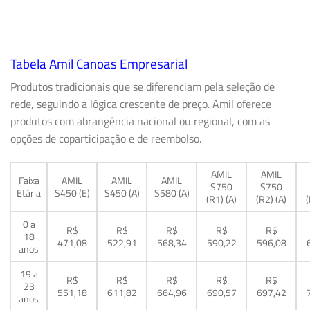
Tabela Amil Canoas Empresarial
Produtos tradicionais que se diferenciam pela seleção de
rede, seguindo a lógica crescente de preço. Amil oferece
produtos com abrangência nacional ou regional, com as
opções de coparticipação e de reembolso.
AMIL
AMIL
Faixa
AMIL
AMIL
AMIL
S750
S750
Etária
S450 (E)
S450 (A)
S580 (A)
(R1) (A)
(R2) (A)
(
0 a
R$
R$
R$
R$
R$
18
471,08
522,91
568,34
590,22
596,08
anos
19 a
R$
R$
R$
R$
R$
23
551,18
611,82
664,96
690,57
697,42
anos