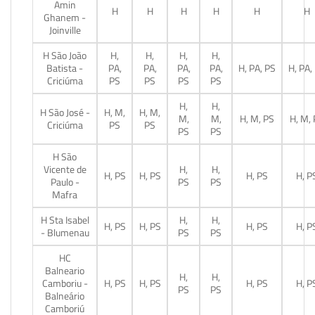
Amin
H
H
H
H
H
H
Ghanem -
Joinville
H São João
H,
H,
H,
H,
Batista -
PA,
PA,
PA,
PA,
H, PA, PS
H, PA,
Criciúma
PS
PS
PS
PS
H,
H,
H São José -
H, M,
H, M,
M,
M,
H, M, PS
H, M,
Criciúma
PS
PS
PS
PS
H São
Vicente de
H,
H,
H, PS
H, PS
H, PS
H, P
Paulo -
PS
PS
Mafra
H Sta Isabel
H,
H,
H, PS
H, PS
H, PS
H, P
- Blumenau
PS
PS
HC
Balneario
H,
H,
Camboriu -
H, PS
H, PS
H, PS
H, P
PS
PS
Balneário
Camboriú