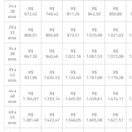
24 a
R$
R$
R$
R$
R$
28
672,42
746,42
811,26
842,50
850,86
anos
29 a
R$
R$
R$
R$
R$
33
806,91
895,69
973,51
1.010,99
1.021,03
1
anos
34 a
R$
R$
R$
R$
R$
38
847,26
940,46
1.022,16
1.061,53
1.072,08
1
anos
39 a
R$
R$
R$
R$
R$
43
931,96
1.034,53
1.124,40
1.167,68
1.179,28
1
anos
44 a
R$
R$
R$
R$
R$
48
1.164,97
1.293,14
1.405,50
1.459,61
1.474,11
1
anos
49 a
R$
R$
R$
R$
R$
53
1.281,48
1.422,47
1.546,05
1.605,58
1.621,51
1
anos