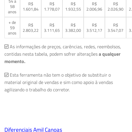
54 a
R$
R$
R$
R$
R$
58
1.601,84
1.778,07
1.932,55
2.006,96
2.026,90
2
anos
+ de
R$
R$
R$
R$
R$
59
2.803,22
3.111,65
3.382,00
3.512,17
3.547,07
3
anos
As informações de preços, carências, redes, reembolsos,
contidas nesta tabela, podem sofrer alterações
a qualquer
momento.
Esta ferramenta não tem o objetivo de substituir o
material original de vendas e sim como apoio à vendas
agilizando o trabalho do corretor.
Diferenciais Amil Canoas