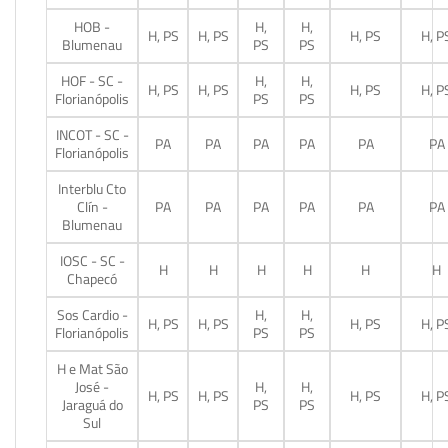
HOB -
H,
H,
H, PS
H, PS
H, PS
H, P
Blumenau
PS
PS
HOF - SC -
H,
H,
H, PS
H, PS
H, PS
H, P
Florianópolis
PS
PS
INCOT - SC -
PA
PA
PA
PA
PA
PA
Florianópolis
Interblu Cto
Clín -
PA
PA
PA
PA
PA
PA
Blumenau
IOSC - SC -
H
H
H
H
H
H
Chapecó
Sos Cardio -
H,
H,
H, PS
H, PS
H, PS
H, P
Florianópolis
PS
PS
H e Mat São
José -
H,
H,
H, PS
H, PS
H, PS
H, P
Jaraguá do
PS
PS
Sul