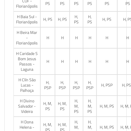
COF -
PS
PS
PS
PS
PS
PS
Florianópolis
H Baia Sul -
H,
H,
H, PS
H, PS
H, PS
H, P
Florianópolis
PS
PS
H Beira Mar
-
H
H
H
H
H
H
Florianópolis
H Caridade S
Bom Jesus
H
H
H
H
H
H
Passos -
Laguna
H Clín São
H,
H,
H,
H,
Lucas -
H, PSP
H, P
PSP
PSP
PSP
PSP
Palhoça
H Divino
H,
H,
H, M,
H, M,
Salvador -
M,
M,
H, M, PS
H, M,
PS
PS
Videira
PS
PS
H Dona
H,
H,
H, M,
H, M,
Helena -
M,
M,
H, M, PS
H, M,
PS
PS