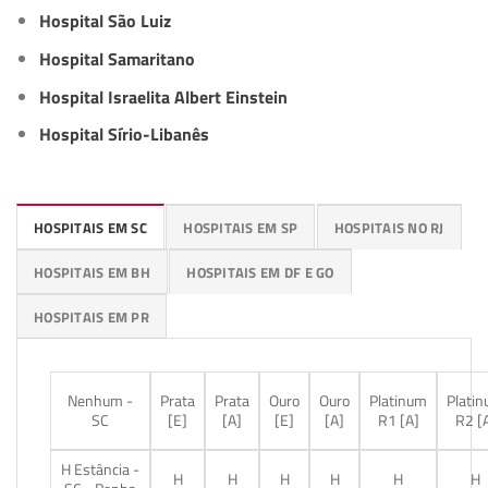
Hospital São Luiz
Hospital Samaritano
Hospital Israelita Albert Einstein
Hospital Sírio-Libanês
HOSPITAIS EM SC
HOSPITAIS EM SP
HOSPITAIS NO RJ
HOSPITAIS EM BH
HOSPITAIS EM DF E GO
HOSPITAIS EM PR
Nenhum -
Prata
Prata
Ouro
Ouro
Platinum
Plati
SC
[E]
[A]
[E]
[A]
R1 [A]
R2 [
H Estância -
H
H
H
H
H
H