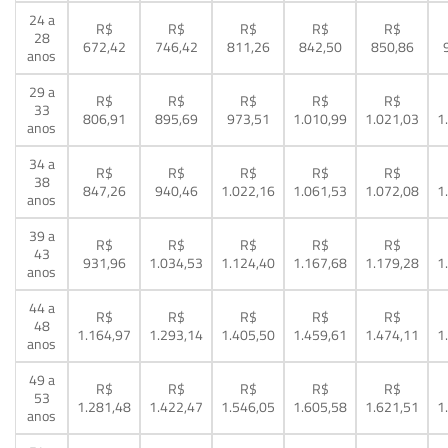
24 a
R$
R$
R$
R$
R$
28
672,42
746,42
811,26
842,50
850,86
anos
29 a
R$
R$
R$
R$
R$
33
806,91
895,69
973,51
1.010,99
1.021,03
1
anos
34 a
R$
R$
R$
R$
R$
38
847,26
940,46
1.022,16
1.061,53
1.072,08
1
anos
39 a
R$
R$
R$
R$
R$
43
931,96
1.034,53
1.124,40
1.167,68
1.179,28
1
anos
44 a
R$
R$
R$
R$
R$
48
1.164,97
1.293,14
1.405,50
1.459,61
1.474,11
1
anos
49 a
R$
R$
R$
R$
R$
53
1.281,48
1.422,47
1.546,05
1.605,58
1.621,51
1
anos