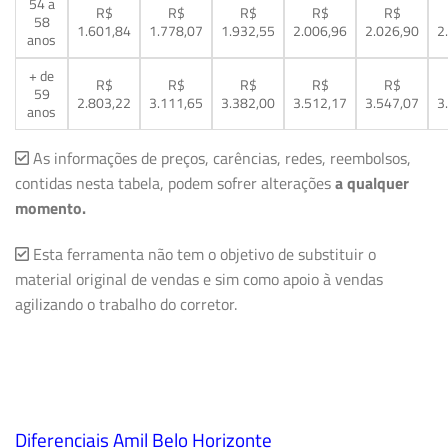
54 a
R$
R$
R$
R$
R$
58
1.601,84
1.778,07
1.932,55
2.006,96
2.026,90
2
anos
+ de
R$
R$
R$
R$
R$
59
2.803,22
3.111,65
3.382,00
3.512,17
3.547,07
3
anos
As informações de preços, carências, redes, reembolsos,
contidas nesta tabela, podem sofrer alterações
a qualquer
momento.
Esta ferramenta não tem o objetivo de substituir o
material original de vendas e sim como apoio à vendas
agilizando o trabalho do corretor.
Diferenciais Amil Belo Horizonte