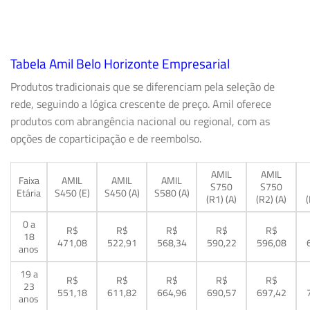
Tabela Amil Belo Horizonte Empresarial
Produtos tradicionais que se diferenciam pela seleção de
rede, seguindo a lógica crescente de preço. Amil oferece
produtos com abrangência nacional ou regional, com as
opções de coparticipação e de reembolso.
AMIL
AMIL
Faixa
AMIL
AMIL
AMIL
S750
S750
Etária
S450 (E)
S450 (A)
S580 (A)
(R1) (A)
(R2) (A)
(
0 a
R$
R$
R$
R$
R$
18
471,08
522,91
568,34
590,22
596,08
anos
19 a
R$
R$
R$
R$
R$
23
551,18
611,82
664,96
690,57
697,42
anos