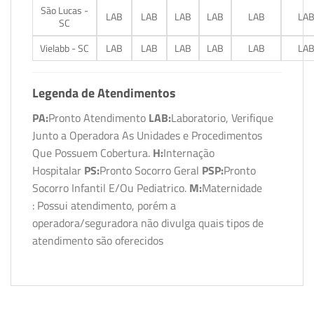
São Lucas -
LAB
LAB
LAB
LAB
LAB
LA
SC
Vielabb - SC
LAB
LAB
LAB
LAB
LAB
LA
Legenda de Atendimentos
PA:
Pronto Atendimento
LAB:
Laboratorio, Verifique
Junto a Operadora As Unidades e Procedimentos
Que Possuem Cobertura.
H:
Internação
Hospitalar
PS:
Pronto Socorro Geral
PSP:
Pronto
Socorro Infantil E/Ou Pediatrico.
M:
Maternidade
: Possui atendimento, porém a
operadora/seguradora não divulga quais tipos de
atendimento são oferecidos