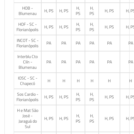
HOB -
H,
H,
H, PS
H, PS
H, PS
H, P
Blumenau
PS
PS
HOF - SC -
H,
H,
H, PS
H, PS
H, PS
H, P
Florianópolis
PS
PS
INCOT - SC -
PA
PA
PA
PA
PA
PA
Florianópolis
Interblu Cto
Clín -
PA
PA
PA
PA
PA
PA
Blumenau
IOSC - SC -
H
H
H
H
H
H
Chapecó
Sos Cardio -
H,
H,
H, PS
H, PS
H, PS
H, P
Florianópolis
PS
PS
H e Mat São
José -
H,
H,
H, PS
H, PS
H, PS
H, P
Jaraguá do
PS
PS
Sul