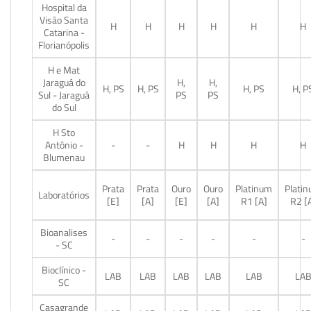
Hospital da
Visão Santa
H
H
H
H
H
H
Catarina -
Florianópolis
H e Mat
Jaraguá do
H,
H,
H, PS
H, PS
H, PS
H, P
Sul - Jaraguá
PS
PS
do Sul
H Sto
Antônio -
-
-
H
H
H
H
Blumenau
Prata
Prata
Ouro
Ouro
Platinum
Plati
Laboratórios
[E]
[A]
[E]
[A]
R1 [A]
R2 [
Bioanalises
-
-
-
-
-
-
- SC
Bioclínico -
LAB
LAB
LAB
LAB
LAB
LA
SC
Casagrande