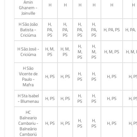
Amin
H
H
H
H
H
H
Ghanem -
Joinville
H São João
H,
H,
H,
H,
Batista -
PA,
PA,
PA,
PA,
H, PA, PS
H, PA,
Criciúma
PS
PS
PS
PS
H,
H,
H São José -
H, M,
H, M,
M,
M,
H, M, PS
H, M,
Criciúma
PS
PS
PS
PS
H São
Vicente de
H,
H,
H, PS
H, PS
H, PS
H, P
Paulo -
PS
PS
Mafra
H Sta Isabel
H,
H,
H, PS
H, PS
H, PS
H, P
- Blumenau
PS
PS
HC
Balneario
H,
H,
Camboriu -
H, PS
H, PS
H, PS
H, P
PS
PS
Balneário
Camboriú