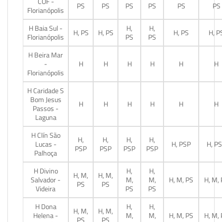
COF -
PS
PS
PS
PS
PS
PS
Florianópolis
H Baia Sul -
H,
H,
H, PS
H, PS
H, PS
H, P
Florianópolis
PS
PS
H Beira Mar
-
H
H
H
H
H
H
Florianópolis
H Caridade S
Bom Jesus
H
H
H
H
H
H
Passos -
Laguna
H Clín São
H,
H,
H,
H,
Lucas -
H, PSP
H, P
PSP
PSP
PSP
PSP
Palhoça
H Divino
H,
H,
H, M,
H, M,
Salvador -
M,
M,
H, M, PS
H, M,
PS
PS
Videira
PS
PS
H Dona
H,
H,
H, M,
H, M,
Helena -
M,
M,
H, M, PS
H, M,
PS
PS