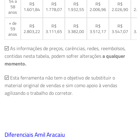
54 a
R$
R$
R$
R$
R$
58
1.601,84
1.778,07
1.932,55
2.006,96
2.026,90
2
anos
+ de
R$
R$
R$
R$
R$
59
2.803,22
3.111,65
3.382,00
3.512,17
3.547,07
3
anos
As informações de preços, carências, redes, reembolsos,
contidas nesta tabela, podem sofrer alterações
a qualquer
momento.
Esta ferramenta não tem o objetivo de substituir o
material original de vendas e sim como apoio à vendas
agilizando o trabalho do corretor.
Diferenciais Amil Aracaju