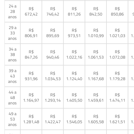
24 a
R$
R$
R$
R$
R$
28
672,42
746,42
811,26
842,50
850,86
anos
29 a
R$
R$
R$
R$
R$
33
806,91
895,69
973,51
1.010,99
1.021,03
1
anos
34 a
R$
R$
R$
R$
R$
38
847,26
940,46
1.022,16
1.061,53
1.072,08
1
anos
39 a
R$
R$
R$
R$
R$
43
931,96
1.034,53
1.124,40
1.167,68
1.179,28
1
anos
44 a
R$
R$
R$
R$
R$
48
1.164,97
1.293,14
1.405,50
1.459,61
1.474,11
1
anos
49 a
R$
R$
R$
R$
R$
53
1.281,48
1.422,47
1.546,05
1.605,58
1.621,51
1
anos