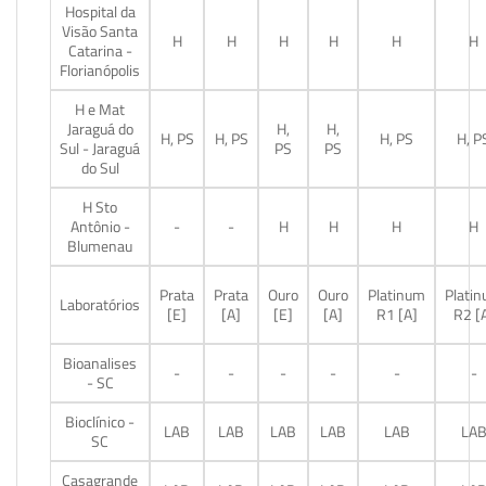
Hospital da
Visão Santa
H
H
H
H
H
H
Catarina -
Florianópolis
H e Mat
Jaraguá do
H,
H,
H, PS
H, PS
H, PS
H, P
Sul - Jaraguá
PS
PS
do Sul
H Sto
Antônio -
-
-
H
H
H
H
Blumenau
Prata
Prata
Ouro
Ouro
Platinum
Plati
Laboratórios
[E]
[A]
[E]
[A]
R1 [A]
R2 [
Bioanalises
-
-
-
-
-
-
- SC
Bioclínico -
LAB
LAB
LAB
LAB
LAB
LA
SC
Casagrande