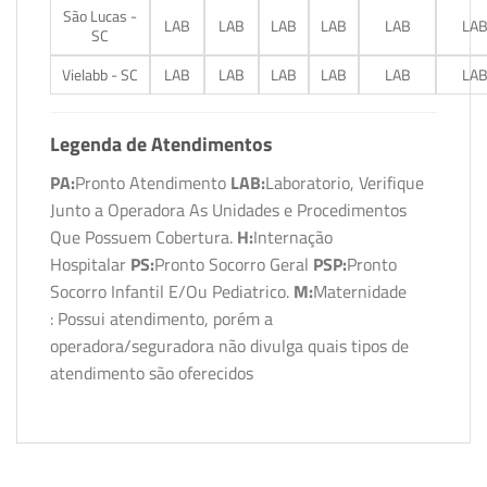
São Lucas -
LAB
LAB
LAB
LAB
LAB
LA
SC
Vielabb - SC
LAB
LAB
LAB
LAB
LAB
LA
Legenda de Atendimentos
PA:
Pronto Atendimento
LAB:
Laboratorio, Verifique
Junto a Operadora As Unidades e Procedimentos
Que Possuem Cobertura.
H:
Internação
Hospitalar
PS:
Pronto Socorro Geral
PSP:
Pronto
Socorro Infantil E/Ou Pediatrico.
M:
Maternidade
: Possui atendimento, porém a
operadora/seguradora não divulga quais tipos de
atendimento são oferecidos