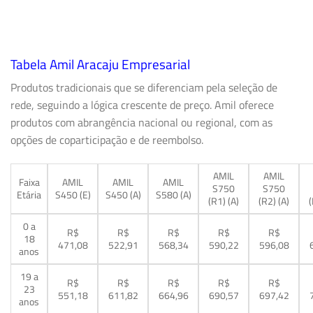
Tabela Amil Aracaju Empresarial
Produtos tradicionais que se diferenciam pela seleção de
rede, seguindo a lógica crescente de preço. Amil oferece
produtos com abrangência nacional ou regional, com as
opções de coparticipação e de reembolso.
AMIL
AMIL
Faixa
AMIL
AMIL
AMIL
S750
S750
Etária
S450 (E)
S450 (A)
S580 (A)
(R1) (A)
(R2) (A)
(
0 a
R$
R$
R$
R$
R$
18
471,08
522,91
568,34
590,22
596,08
anos
19 a
R$
R$
R$
R$
R$
23
551,18
611,82
664,96
690,57
697,42
anos