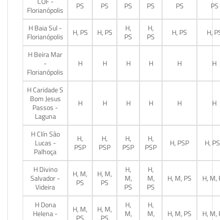
COF -
PS
PS
PS
PS
PS
PS
Florianópolis
H Baia Sul -
H,
H,
H, PS
H, PS
H, PS
H, P
Florianópolis
PS
PS
H Beira Mar
-
H
H
H
H
H
H
Florianópolis
H Caridade S
Bom Jesus
H
H
H
H
H
H
Passos -
Laguna
H Clín São
H,
H,
H,
H,
Lucas -
H, PSP
H, P
PSP
PSP
PSP
PSP
Palhoça
H Divino
H,
H,
H, M,
H, M,
Salvador -
M,
M,
H, M, PS
H, M,
PS
PS
Videira
PS
PS
H Dona
H,
H,
H, M,
H, M,
Helena -
M,
M,
H, M, PS
H, M,
PS
PS