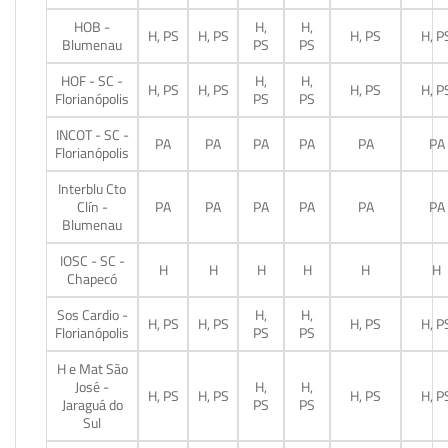
HOB -
H,
H,
H, PS
H, PS
H, PS
H, P
Blumenau
PS
PS
HOF - SC -
H,
H,
H, PS
H, PS
H, PS
H, P
Florianópolis
PS
PS
INCOT - SC -
PA
PA
PA
PA
PA
PA
Florianópolis
Interblu Cto
Clín -
PA
PA
PA
PA
PA
PA
Blumenau
IOSC - SC -
H
H
H
H
H
H
Chapecó
Sos Cardio -
H,
H,
H, PS
H, PS
H, PS
H, P
Florianópolis
PS
PS
H e Mat São
José -
H,
H,
H, PS
H, PS
H, PS
H, P
Jaraguá do
PS
PS
Sul