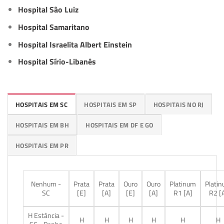
Hospital São Luiz
Hospital Samaritano
Hospital Israelita Albert Einstein
Hospital Sírio-Libanês
HOSPITAIS EM SC
HOSPITAIS EM SP
HOSPITAIS NO RJ
HOSPITAIS EM BH
HOSPITAIS EM DF E GO
HOSPITAIS EM PR
Nenhum -
Prata
Prata
Ouro
Ouro
Platinum
Plati
SC
[E]
[A]
[E]
[A]
R1 [A]
R2 [
H Estância -
H
H
H
H
H
H