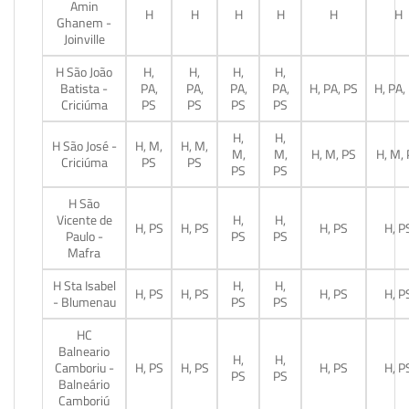
Amin
H
H
H
H
H
H
Ghanem -
Joinville
H São João
H,
H,
H,
H,
Batista -
PA,
PA,
PA,
PA,
H, PA, PS
H, PA,
Criciúma
PS
PS
PS
PS
H,
H,
H São José -
H, M,
H, M,
M,
M,
H, M, PS
H, M,
Criciúma
PS
PS
PS
PS
H São
Vicente de
H,
H,
H, PS
H, PS
H, PS
H, P
Paulo -
PS
PS
Mafra
H Sta Isabel
H,
H,
H, PS
H, PS
H, PS
H, P
- Blumenau
PS
PS
HC
Balneario
H,
H,
Camboriu -
H, PS
H, PS
H, PS
H, P
PS
PS
Balneário
Camboriú